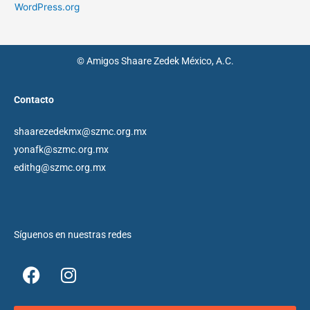
WordPress.org
© Amigos Shaare Zedek México, A.C.
Contacto
shaarezedekmx@szmc.org.mx
yonafk@szmc.org.mx
edithg@szmc.org.mx
Síguenos en nuestras redes