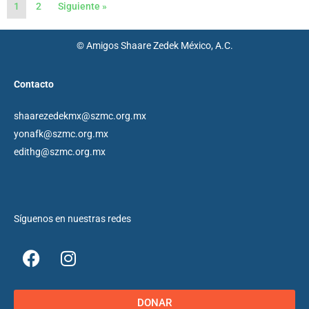
1
2
Siguiente »
© Amigos Shaare Zedek México, A.C.
Contacto
shaarezedekmx@szmc.org.mx
yonafk@szmc.org.mx
edithg@szmc.org.mx
Síguenos en nuestras redes
DONAR