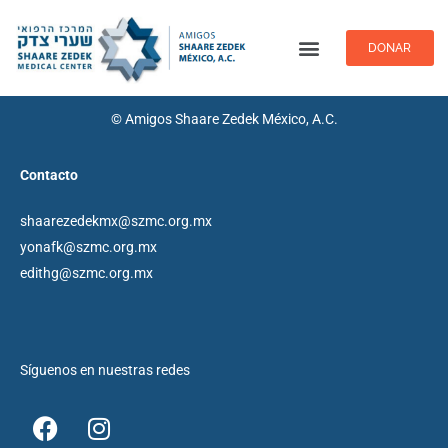
DONAR
Información y Noticias
© Amigos Shaare Zedek México, A.C.
Contacto
shaarezedekmx@szmc.org.mx
yonafk@szmc.org.mx
edithg@szmc.org.mx
Síguenos en nuestras redes